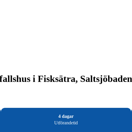
allshus i Fisksätra, Saltsjöbade
4 dagar
Utförandetid