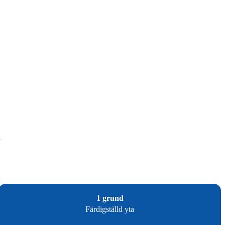
n
1 grund
Färdigställd yta