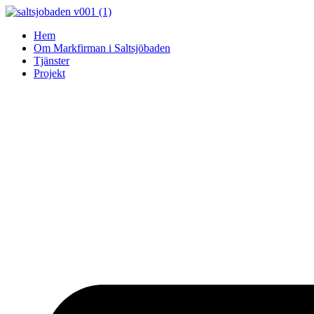
Skip
to
Hem
content
Om Markfirman i Saltsjöbaden
Tjänster
Projekt