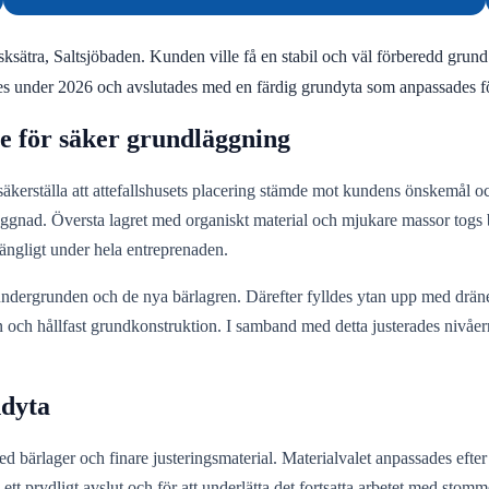
Fisksätra, Saltsjöbaden. Kunden ville få en stabil och väl förberedd gru
es under 2026 och avslutades med en färdig grundyta som anpassades fö
e för säker grundläggning
säkerställa att attefallshusets placering stämde mot kundens önskemål och
gnad. Översta lagret med organiskt material och mjukare massor togs bo
lgängligt under hela entreprenaden.
ndergrunden och de nya bärlagren. Därefter fylldes ytan upp med dräner
 och hållfast grundkonstruktion. I samband med detta justerades nivåerna
ndyta
bärlager och finare justeringsmaterial. Materialvalet anpassades efter 
tt prydligt avslut och för att underlätta det fortsatta arbetet med sto