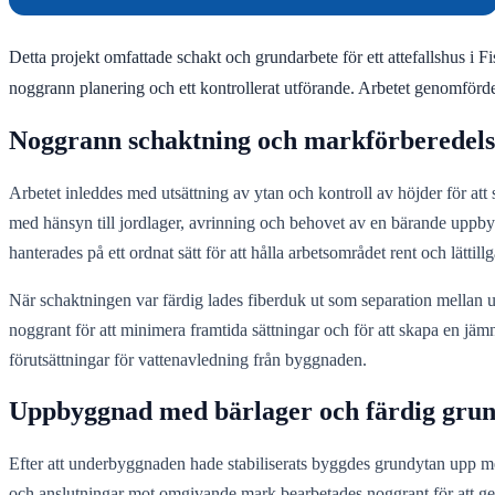
Detta projekt omfattade schakt och grundarbete för ett attefallshus i 
noggrann planering och ett kontrollerat utförande. Arbetet genomförd
Noggrann schaktning och markförberedels
Arbetet inleddes med utsättning av ytan och kontroll av höjder för att 
med hänsyn till jordlager, avrinning och behovet av en bärande uppbyg
hanterades på ett ordnat sätt för att hålla arbetsområdet rent och lättil
När schaktningen var färdig lades fiberduk ut som separation mellan u
noggrant för att minimera framtida sättningar och för att skapa en jämn
förutsättningar för vattenavledning från byggnaden.
Uppbyggnad med bärlager och färdig gru
Efter att underbyggnaden hade stabiliserats byggdes grundytan upp med 
och anslutningar mot omgivande mark bearbetades noggrant för att ge e