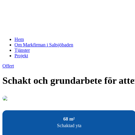
Hem
Om Markfirman i Saltsjöbaden
Tjänster
Projekt
Offert
Schakt och grundarbete för attef
68 m²
Schaktad yta