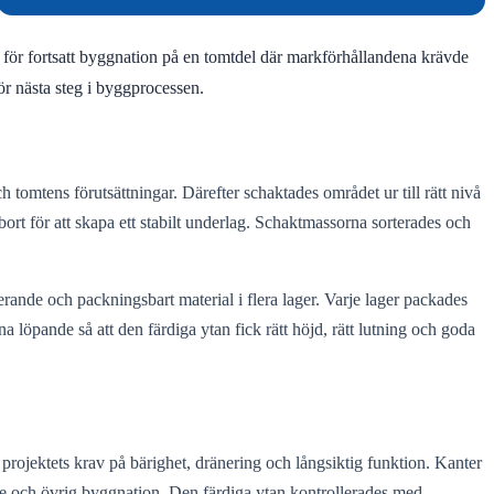
nd för fortsatt byggnation på en tomtdel där markförhållandena krävde
r nästa steg i byggprocessen.
 tomtens förutsättningar. Därefter schaktades området ur till rätt nivå
rt för att skapa ett stabilt underlag. Schaktmassorna sorterades och
ande och packningsbart material i flera lager. Varje lager packades
 löpande så att den färdiga ytan fick rätt höjd, rätt lutning och goda
projektets krav på bärighet, dränering och långsiktig funktion. Kanter
mme och övrig byggnation. Den färdiga ytan kontrollerades med