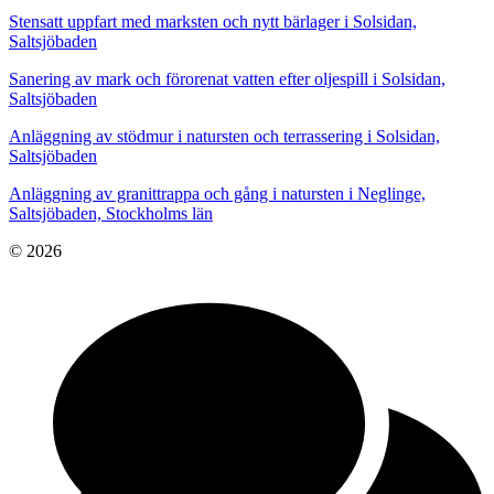
Stensatt uppfart med marksten och nytt bärlager i Solsidan,
Saltsjöbaden
Sanering av mark och förorenat vatten efter oljespill i Solsidan,
Saltsjöbaden
Anläggning av stödmur i natursten och terrassering i Solsidan,
Saltsjöbaden
Anläggning av granittrappa och gång i natursten i Neglinge,
Saltsjöbaden, Stockholms län
© 2026