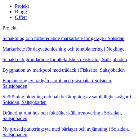
Projekt
Blogg
Offert
Projekt
Schaktning och förberedande markarbete för garage i Solsidan
Markarbete för dagvattenlösning och tomtplanering i Neglinge
Schakt och grundarbete för attefallshus i Fisksätra, Saltsjöbaden
Byggnation av markpool med trädäck i Fisksätra, Saltsjöbaden
Finplanering av trädgårdstomt med gräsmatta i Solsidan,
Saltsjöbaden
Snöröjning plogning och halkbekämpning av samfällighetsvägar i
Solsidan, Saltsjöbaden
Dränering runt hus och fuktsäker källarrenovering i Solsidan,
Saltsjöbaden
Ny grusad parkeringsyta med bärlager och avjämning i Solsidan,
Saltsjöbaden