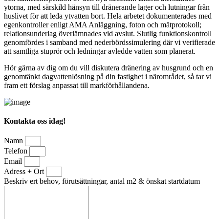
ytorna, med särskild hänsyn till dränerande lager och lutningar från
huslivet för att leda ytvatten bort. Hela arbetet dokumenterades med
egenkontroller enligt AMA Anläggning, foton och mätprotokoll;
relationsunderlag överlämnades vid avslut. Slutlig funktionskontroll
genomfördes i samband med nederbördssimulering där vi verifierade
att samtliga stuprör och ledningar avledde vatten som planerat.
Hör gärna av dig om du vill diskutera dränering av husgrund och en
genomtänkt dagvattenlösning på din fastighet i närområdet, så tar vi
fram ett förslag anpassat till markförhållandena.
Kontakta oss idag!
Namn
Telefon
Email
Adress + Ort
Beskriv ert behov, förutsättningar, antal m2 & önskat startdatum