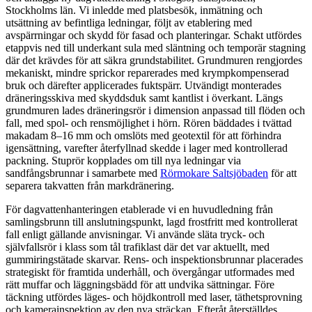
Stockholms län. Vi inledde med platsbesök, inmätning och
utsättning av befintliga ledningar, följt av etablering med
avspärrningar och skydd för fasad och planteringar. Schakt utfördes
etappvis ned till underkant sula med släntning och temporär stagning
där det krävdes för att säkra grundstabilitet. Grundmuren rengjordes
mekaniskt, mindre sprickor reparerades med krympkompenserad
bruk och därefter applicerades fuktspärr. Utvändigt monterades
dräneringsskiva med skyddsduk samt kantlist i överkant. Längs
grundmuren lades dräneringsrör i dimension anpassad till flöden och
fall, med spol- och rensmöjlighet i hörn. Rören bäddades i tvättad
makadam 8–16 mm och omslöts med geotextil för att förhindra
igensättning, varefter återfyllnad skedde i lager med kontrollerad
packning. Stuprör kopplades om till nya ledningar via
sandfångsbrunnar i samarbete med
Rörmokare Saltsjöbaden
för att
separera takvatten från markdränering.
För dagvattenhanteringen etablerade vi en huvudledning från
samlingsbrunn till anslutningspunkt, lagd frostfritt med kontrollerat
fall enligt gällande anvisningar. Vi använde släta tryck- och
självfallsrör i klass som tål trafiklast där det var aktuellt, med
gummiringstätade skarvar. Rens- och inspektionsbrunnar placerades
strategiskt för framtida underhåll, och övergångar utformades med
rätt muffar och läggningsbädd för att undvika sättningar. Före
täckning utfördes läges- och höjdkontroll med laser, täthetsprovning
och kamerainspektion av den nya sträckan. Efteråt återställdes