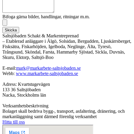
Bifoga gärna bilder, handlingar, ritningar m.m.
Skicka
Saltsjöbaden Schakt & Markentreprenad
– Etablerad anläggare i Älgö, Solsidan, Bergudden, Ljuskärrsberget,
Fisksätra, Fiskarhöjden, Igelboda, Neglinge, Älta, Tyresö,
Trångsund, Sköndal, Farsta, Hammarby Sjöstad, Sickla, Duvnäs,
Skuru, Ektorp, Saltsjö-Boo
E-mail:
mark@markarbete-saltsjobaden.se
Webb:
www.markarbete-saltsjobaden.se
Adress: Kvartstugevägen
133 36 Saltsjöbaden
Nacka, Stockholms län
Verksamhetsbeskrivning
Bolaget skall bedriva bygg-, transport, asfaltering, dränering, och
markanläggning samt därmed förenlig verksamhet
Hitta till oss