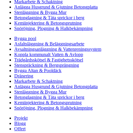
Markarbete & Schaktning
Anlägga Husgrund & Gjutning Betongplatta
Stenläggning & Bygga Mur
Betonglagning & Täta sprickor i berg
Kemiinjektering & Betongsprutning
Snöröjning, Plogning & Halkbekämpning
Bygga pool
Asfaltsläggning & Beläggningsarbete
Avsaltningsanläggning & Vattenreningssystem
Koppla kommunalt Vatten & Avlopp
Trädgårdsskötsel & Fastighetsskötsel
Stenspräckning & Bergsprängning
Bygga Altan & Pooldäck
Dränering
Markarbete & Schaktning
Anlägga Husgrund & Gjutning Betongplatta
Stenläggning & Bygga Mur
Betonglagning & Täta sprickor i berg
Kemiinjektering & Betongsprutning
Snöröjning, Plogning & Halkbekämpning
Projekt
Blogg
Offert