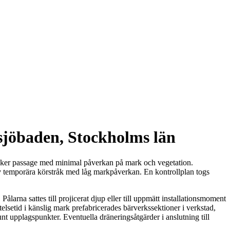
sjöbaden, Stockholms län
säker passage med minimal påverkan på mark och vegetation.
av temporära körstråk med låg markpåverkan. En kontrollplan togs
na sattes till projicerat djup eller till uppmätt installationsmoment
elsetid i känslig mark prefabricerades bärverkssektioner i verkstad,
nt upplagspunkter. Eventuella dräneringsåtgärder i anslutning till