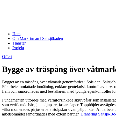
Hem
Om Markfirman i Saltsjöbaden
Tjänster
Projekt
Offert
Bygge av träspång över våtmark
Bygget av en träspång över våtmark genomfördes i Solsidan, Saltsjöb
Förarbetet omfattade inmätning, enklare geoteknisk kontroll av torv-
fram och samordnades med beställaren, med tydliga egenkontroller för 
Fundamenten utfördes med varmförzinkade skruvpålar som installerades
som verifierade bärighet i djupare, fastare lager. Topphöjder avvägdes
vilka monterades på justerbara stolpskor ovan pålpunkter. Allt arbete 
arbetsområdet samordnades med extern partner,
Dränering Saltsjö-Bo