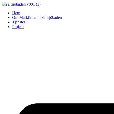
Skip
to
Hem
content
Om Markfirman i Saltsjöbaden
Tjänster
Projekt