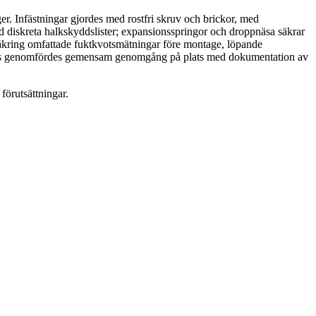
r. Infästningar gjordes med rostfri skruv och brickor, med
ed diskreta halkskyddslister; expansionsspringor och droppnäsa säkrar
ssäkring omfattade fuktkvotsmätningar före montage, löpande
ngsvis genomfördes gemensam genomgång på plats med dokumentation av
förutsättningar.