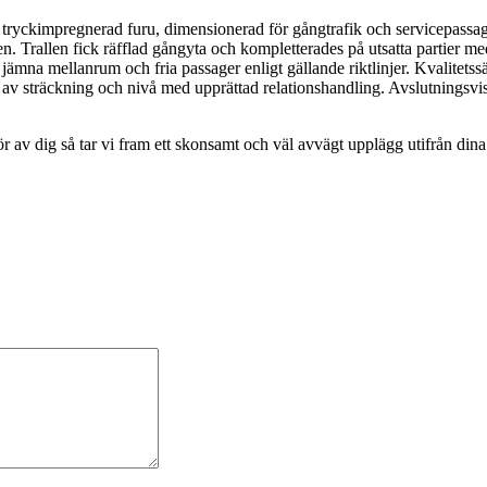
 tryckimpregnerad furu, dimensionerad för gångtrafik och servicepassage
. Trallen fick räfflad gångyta och kompletterades på utsatta partier m
jämna mellanrum och fria passager enligt gällande riktlinjer. Kvalitet
ning av sträckning och nivå med upprättad relationshandling. Avslutni
 av dig så tar vi fram ett skonsamt och väl avvägt upplägg utifrån dina 