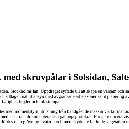
 med skruvpålar i Solsidan, Salt
aden, Stockholms län. Uppdraget syftade till att skapa en varsam och 
 och siltlager, naturhänsyn med avgränsade arbetszoner samt planering 
bärighet, höjder och infästningar.
 med momentstyrd utrustning från bandgående maskin via körmattor. Pålar
 med laser och dokumenterades i pålningsprotokoll. För att reducera vist
utfördes utan grävning i våtzon och med skydd av befintlig vegetation ru
o
.