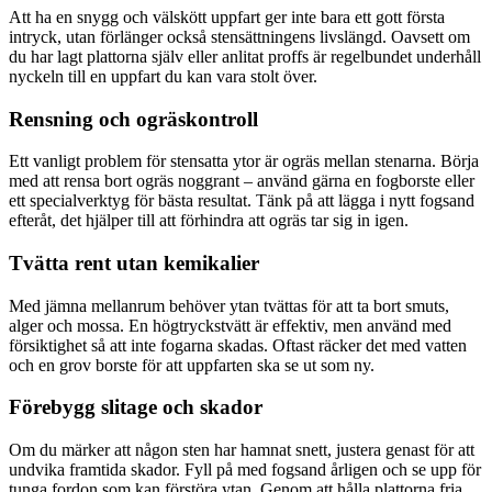
Att ha en snygg och välskött uppfart ger inte bara ett gott första
intryck, utan förlänger också stensättningens livslängd. Oavsett om
du har lagt plattorna själv eller anlitat proffs är regelbundet underhåll
nyckeln till en uppfart du kan vara stolt över.
Rensning och ogräskontroll
Ett vanligt problem för stensatta ytor är ogräs mellan stenarna. Börja
med att rensa bort ogräs noggrant – använd gärna en fogborste eller
ett specialverktyg för bästa resultat. Tänk på att lägga i nytt fogsand
efteråt, det hjälper till att förhindra att ogräs tar sig in igen.
Tvätta rent utan kemikalier
Med jämna mellanrum behöver ytan tvättas för att ta bort smuts,
alger och mossa. En högtryckstvätt är effektiv, men använd med
försiktighet så att inte fogarna skadas. Oftast räcker det med vatten
och en grov borste för att uppfarten ska se ut som ny.
Förebygg slitage och skador
Om du märker att någon sten har hamnat snett, justera genast för att
undvika framtida skador. Fyll på med fogsand årligen och se upp för
tunga fordon som kan förstöra ytan. Genom att hålla plattorna fria