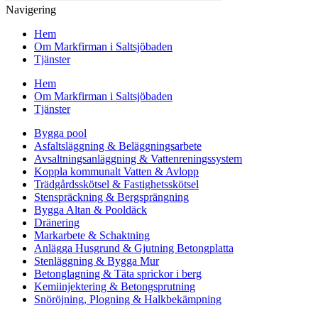
Navigering
Hem
Om Markfirman i Saltsjöbaden
Tjänster
Hem
Om Markfirman i Saltsjöbaden
Tjänster
Bygga pool
Asfaltsläggning & Beläggningsarbete
Avsaltningsanläggning & Vattenreningssystem
Koppla kommunalt Vatten & Avlopp
Trädgårdsskötsel & Fastighetsskötsel
Stenspräckning & Bergsprängning
Bygga Altan & Pooldäck
Dränering
Markarbete & Schaktning
Anlägga Husgrund & Gjutning Betongplatta
Stenläggning & Bygga Mur
Betonglagning & Täta sprickor i berg
Kemiinjektering & Betongsprutning
Snöröjning, Plogning & Halkbekämpning