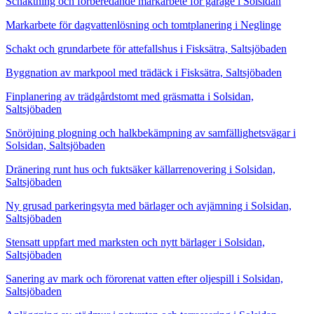
Schaktning och förberedande markarbete för garage i Solsidan
Markarbete för dagvattenlösning och tomtplanering i Neglinge
Schakt och grundarbete för attefallshus i Fisksätra, Saltsjöbaden
Byggnation av markpool med trädäck i Fisksätra, Saltsjöbaden
Finplanering av trädgårdstomt med gräsmatta i Solsidan,
Saltsjöbaden
Snöröjning plogning och halkbekämpning av samfällighetsvägar i
Solsidan, Saltsjöbaden
Dränering runt hus och fuktsäker källarrenovering i Solsidan,
Saltsjöbaden
Ny grusad parkeringsyta med bärlager och avjämning i Solsidan,
Saltsjöbaden
Stensatt uppfart med marksten och nytt bärlager i Solsidan,
Saltsjöbaden
Sanering av mark och förorenat vatten efter oljespill i Solsidan,
Saltsjöbaden