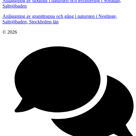
Anläggning av stödmur i natursten och terrassering i Solsidan,
Saltsjöbaden
Anläggning av granittrappa och gång i natursten i Neglinge,
Saltsjöbaden, Stockholms län
© 2026