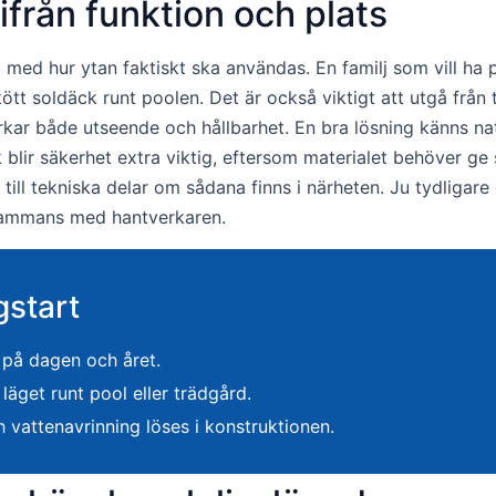
ifrån funktion och plats
 med hur ytan faktiskt ska användas. En familj som vill ha
ött soldäck runt poolen. Det är också viktigt att utgå från 
rkar både utseende och hållbarhet. En bra lösning känns natu
blir säkerhet extra viktig, eftersom materialet behöver ge s
ill tekniska delar om sådana finns i närheten. Ju tydligare 
illsammans med hantverkaren.
gstart
r på dagen och året.
läget runt pool eller trädgård.
h vattenavrinning löses i konstruktionen.