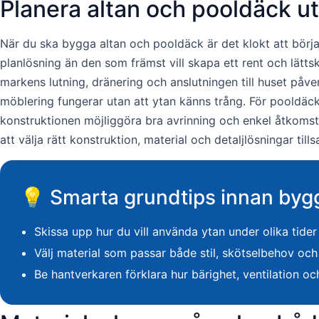
Planera altan och pooldäck ut
När du ska bygga altan och pooldäck är det klokt att börja
planlösning än den som främst vill skapa ett rent och lättsk
markens lutning, dränering och anslutningen till huset påve
möblering fungerar utan att ytan känns trång. För pooldäck 
konstruktionen möjliggöra bra avrinning och enkel åtkomst t
att välja rätt konstruktion, material och detaljlösningar t
💡 Smarta grundtips innan byg
Skissa upp hur du vill använda ytan under olika tide
Välj material som passar både stil, skötselbehov och 
Be hantverkaren förklara hur bärighet, ventilation oc