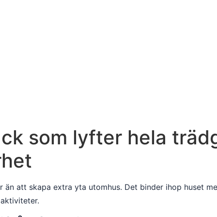
k som lyfter hela trädg
rhet
r än att skapa extra yta utomhus. Det binder ihop huset m
ktiviteter.